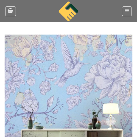
Ski
t
conten
Add to
wishlist