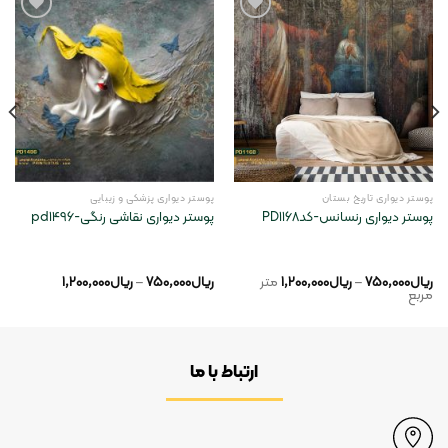
Add to
Add to
wishlist
wishlist
پوستر دیواری تاریخ بستان
پوستر دیواری پزشکی و زیبایی
پوستر دیواری رنسانس-کدPD1168
پوستر دیواری نقاشی رنگی-pd1496
ریال
750,000
–
ریال
1,200,000
متر
ریال
750,000
–
ریال
1,200,000
مربع
ارتباط با ما