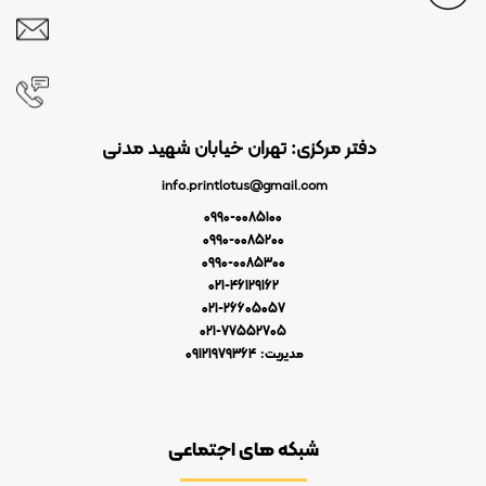
دفتر مرکزی: تهران خیابان شهید مدنی
info.printlotus@gmail.com
0990-0085100
0990-0085200
0990-0085300
021-46129162
021-26605057
021-77552705
مدیریت: 09121979364
شبکه های اجتماعی