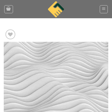
Ski
t
conten
Add to
wishlist