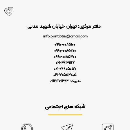
دفتر مرکزی: تهران خیابان شهید مدنی
info.printlotus@gmail.com
0990-0085100
0990-0085200
0990-0085300
021-46129162
021-26605057
021-77552705
مدیریت: 09121979364
شبکه های اجتماعی